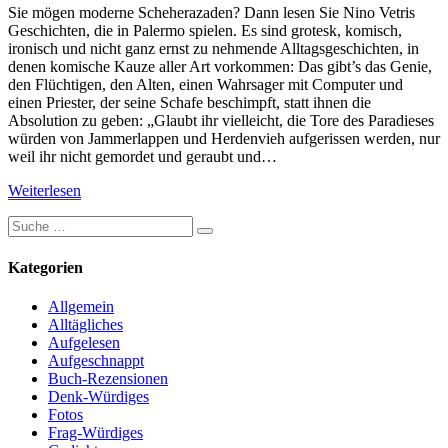
Sie mögen moderne Scheherazaden? Dann lesen Sie Nino Vetris
Geschichten, die in Palermo spielen. Es sind grotesk, komisch,
ironisch und nicht ganz ernst zu nehmende Alltagsgeschichten, in
denen komische Kauze aller Art vorkommen: Das gibt’s das Genie,
den Flüchtigen, den Alten, einen Wahrsager mit Computer und
einen Priester, der seine Schafe beschimpft, statt ihnen die
Absolution zu geben: „Glaubt ihr vielleicht, die Tore des Paradieses
würden von Jammerlappen und Herdenvieh aufgerissen werden, nur
weil ihr nicht gemordet und geraubt und…
Weiterlesen
Weiterlesen
Suche
Suchen
nach:
Kategorien
Allgemein
Alltägliches
Aufgelesen
Aufgeschnappt
Buch-Rezensionen
Denk-Würdiges
Fotos
Frag-Würdiges