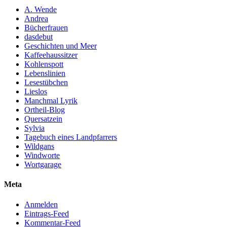
A. Wende
Andrea
Bücherfrauen
dasdebut
Geschichten und Meer
Kaffeehaussitzer
Kohlenspott
Lebenslinien
Lesestübchen
Lieslos
Manchmal Lyrik
Ortheil-Blog
Quersatzein
Sylvia
Tagebuch eines Landpfarrers
Wildgans
Windworte
Wortgarage
Meta
Anmelden
Eintrags-Feed
Kommentar-Feed