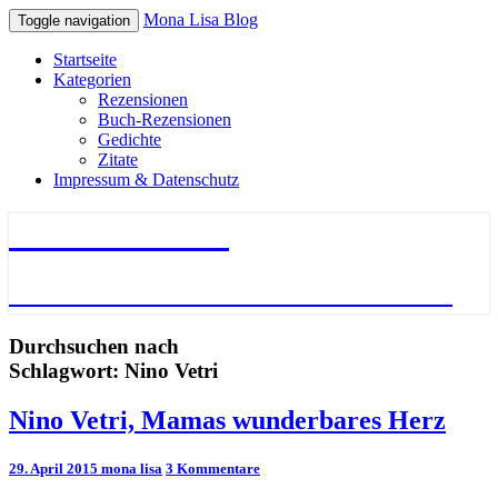
Mona Lisa Blog
Toggle navigation
Startseite
Kategorien
Rezensionen
Buch-Rezensionen
Gedichte
Zitate
Impressum & Datenschutz
Mona Lisa Blog
Literatur – Gedichte – Bücher – Zitate
Durchsuchen nach
Schlagwort:
Nino Vetri
Nino
Nino Vetri, Mamas wunderbares Herz
Vetri,
Mamas
Kommentare
29. April 2015
mona lisa
3 Kommentare
wunderbares
Herz