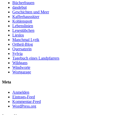
Bücherfrauen
dasdebut
Geschichten und Meer
Kaffeehaussitzer
Kohlenspott
Lebenslinien
Lesestübchen
Lieslos
Manchmal Lyrik
Ortheil-Blog
Quersatzein
Sylvia
Tagebuch eines Landpfarrers
Wildgans
Windworte
Wortgarage
Meta
Anmelden
Eintrags-Feed
Kommentar-Feed
WordPress.org