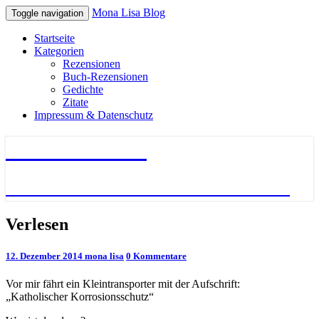
Mona Lisa Blog
Toggle navigation
Startseite
Kategorien
Rezensionen
Buch-Rezensionen
Gedichte
Zitate
Impressum & Datenschutz
Mona Lisa Blog
Literatur – Gedichte – Bücher – Zitate
Verlesen
Verlesen
Kommentare
12. Dezember 2014
mona lisa
0 Kommentare
Vor mir fährt ein Kleintransporter mit der Aufschrift:
„Katholischer Korrosionsschutz“