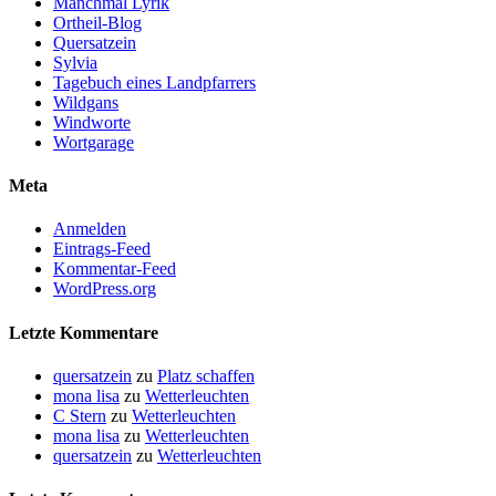
Manchmal Lyrik
Ortheil-Blog
Quersatzein
Sylvia
Tagebuch eines Landpfarrers
Wildgans
Windworte
Wortgarage
Meta
Anmelden
Eintrags-Feed
Kommentar-Feed
WordPress.org
Letzte Kommentare
quersatzein
zu
Platz schaffen
mona lisa
zu
Wetterleuchten
C Stern
zu
Wetterleuchten
mona lisa
zu
Wetterleuchten
quersatzein
zu
Wetterleuchten