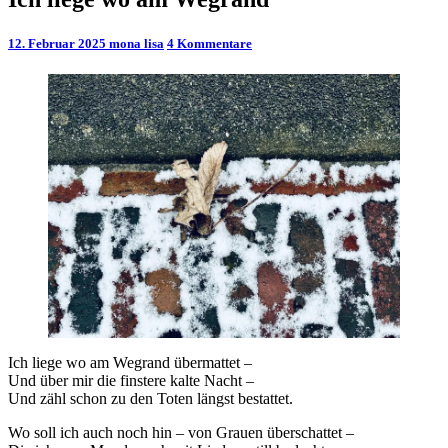
liege
wo
Kommentare
12. Februar 2025
mona lisa
4 Kommentare
am
Wegrand
Ich liege wo am Wegrand übermattet –
Und über mir die finstere kalte Nacht –
Und zähl schon zu den Toten längst bestattet.
Wo soll ich auch noch hin – von Grauen überschattet –