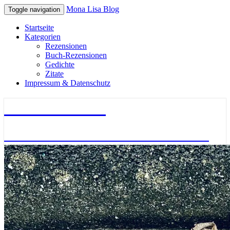
Mona Lisa Blog
Toggle navigation
Startseite
Kategorien
Rezensionen
Buch-Rezensionen
Gedichte
Zitate
Impressum & Datenschutz
Mona Lisa Blog
Literatur – Gedichte – Bücher – Zitate