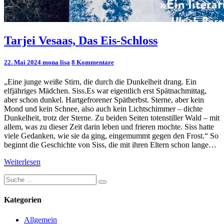
Tarjei
Tarjei Vesaas, Das Eis-Schloss
Vesaas,
Das
Kommentare
22. Mai 2024
mona lisa
8 Kommentare
Eis-
Schloss
„Eine junge weiße Stirn, die durch die Dunkelheit drang. Ein
elfjähriges Mädchen. Siss.Es war eigentlich erst Spätnachmittag,
aber schon dunkel. Hartgefrorener Spätherbst. Sterne, aber kein
Mond und kein Schnee, also auch kein Lichtschimmer – dichte
Dunkelheit, trotz der Sterne. Zu beiden Seiten totenstiller Wald – mit
allem, was zu dieser Zeit darin leben und frieren mochte. Siss hatte
viele Gedanken, wie sie da ging, eingemummt gegen den Frost.“ So
beginnt die Geschichte von Siss, die mit ihren Eltern schon lange…
Weiterlesen
Weiterlesen
Suche
Suchen
nach:
Kategorien
Allgemein