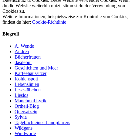
Datenschutz & Cookies: Diese Website verwendet Cookies. Wenn
du die Website weiterhin nutzt, stimmst du der Verwendung von
Cookies zu.
Weitere Informationen, beispielsweise zur Kontrolle von Cookies,
findest du hier:
Cookie-Richtlinie
Blogroll
A. Wende
Andrea
Bücherfrauen
dasdebut
Geschichten und Meer
Kaffeehaussitzer
Kohlenspott
Lebenslinien
Lesestübchen
Lieslos
Manchmal Lyrik
Ortheil-Blog
Quersatzein
Sylvia
Tagebuch eines Landpfarrers
Wildgans
Windworte