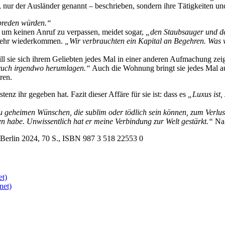
 nur der Ausländer genannt – beschrieben, sondern ihre Tätigkeiten u
abreden würden.“
e, um keinen Anruf zu verpassen, meidet sogar,
„den Staubsauger und de
t mehr wiederkommen.
„Wir verbrauchten ein Kapital an Begehren. Was w
l sie sich ihrem Geliebten jedes Mal in einer anderen Aufmachung zei
fbruch irgendwo herumlagen.“
Auch die Wohnung bringt sie jedes Mal au
ren.
enz ihr gegeben hat. Fazit dieser Affäre für sie ist: dass es
„Luxus ist,
u geheimen Wünschen, die sublim oder tödlich sein können, zum Verlus
iffen habe. Unwissentlich hat er meine Verbindung zur Welt gestärkt.“
Na 
, Berlin 2024, 70 S., ISBN 987 3 518 22553 0
et)
net)