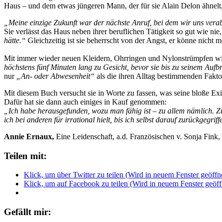
Haus – und dem etwas jüngeren Mann, der für sie Alain Delon ähnelt,
„Meine einzige Zukunft war der nächste Anruf, bei dem wir uns ver
Sie verlässt das Haus neben ihrer beruflichen Tätigkeit so gut wie ni
hätte.“
Gleichzeitig ist sie beherrscht von der Angst, er könne nich
Mit immer wieder neuen Kleidern, Ohrringen und Nylonstrümpfen wil
höchstens fünf Minuten lang zu Gesicht, bevor sie bis zu seinem Au
nur
„An- oder Abwesenheit“
als die ihren Alltag bestimmenden Fakto
Mit diesem Buch versucht sie in Worte zu fassen, was seine bloße Exist
Dafür hat sie dann auch einiges in Kauf genommen:
„Ich habe herausgefunden, wozu man fähig ist – zu allem nämlich. Z
ich bei anderen für irrational hielt, bis ich selbst darauf zurückgegr
Annie Ernaux,
Eine Leidenschaft, a.d. Französischen v. Sonja Fink
Teilen mit:
Klick, um über Twitter zu teilen (Wird in neuem Fenster geöffn
Klick, um auf Facebook zu teilen (Wird in neuem Fenster geöff
Gefällt mir: