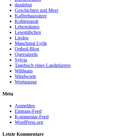
dasdebut
Geschichten und Meer
Kaffeehaussitzer
Kohlenspott
Lebenslinien
Lesestübchen
Lieslos
Manchmal Lyrik
Ortheil-Blog
Quersatzein
Sylvia
Tagebuch eines Landpfarrers
Wildgans
Windworte
Wortgarage
Meta
Anmelden
Eintrags-Feed
Kommentar-Feed
WordPress.org
Letzte Kommentare