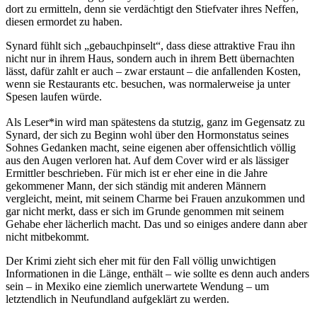
dort zu ermitteln, denn sie verdächtigt den Stiefvater ihres Neffen,
diesen ermordet zu haben.
Synard fühlt sich „gebauchpinselt“, dass diese attraktive Frau ihn
nicht nur in ihrem Haus, sondern auch in ihrem Bett übernachten
lässt, dafür zahlt er auch – zwar erstaunt – die anfallenden Kosten,
wenn sie Restaurants etc. besuchen, was normalerweise ja unter
Spesen laufen würde.
Als Leser*in wird man spätestens da stutzig, ganz im Gegensatz zu
Synard, der sich zu Beginn wohl über den Hormonstatus seines
Sohnes Gedanken macht, seine eigenen aber offensichtlich völlig
aus den Augen verloren hat. Auf dem Cover wird er als lässiger
Ermittler beschrieben. Für mich ist er eher eine in die Jahre
gekommener Mann, der sich ständig mit anderen Männern
vergleicht, meint, mit seinem Charme bei Frauen anzukommen und
gar nicht merkt, dass er sich im Grunde genommen mit seinem
Gehabe eher lächerlich macht. Das und so einiges andere dann aber
nicht mitbekommt.
Der Krimi zieht sich eher mit für den Fall völlig unwichtigen
Informationen in die Länge, enthält – wie sollte es denn auch anders
sein – in Mexiko eine ziemlich unerwartete Wendung – um
letztendlich in Neufundland aufgeklärt zu werden.